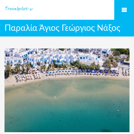
Παραλία Άγιος Γεώργιος Νάξος