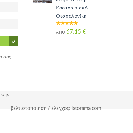
εκδρομή στην
Καστοριά από
Θεσσαλονίκη
67,15 €
ΑΠΌ
ά σας
ήσης
βελτιστοποίηση / έλεγχος: Istorama.com