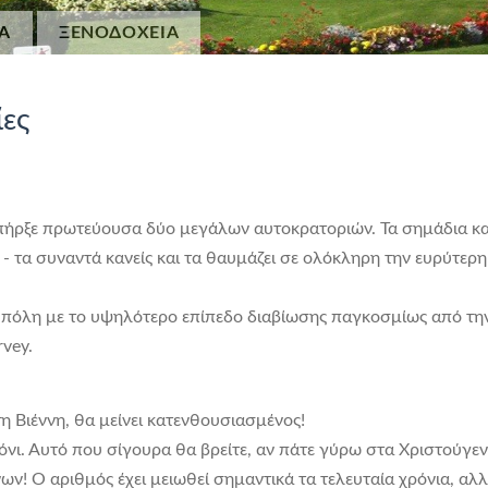
Α
ΞΕΝΟΔΟΧΕΙΑ
ίες
υπήρξε πρωτεύουσα δύο μεγάλων αυτοκρατοριών. Τα σημάδια κα
 - τα συναντά κανείς και τα θαυμάζει σε ολόκληρη την ευρύτερη
η πόλη με το υψηλότερο επίπεδο διαβίωσης παγκοσμίως από τη
rvey.
τη Βιέννη, θα μείνει κατενθουσιασμένος!
 χιόνι. Αυτό που σίγουρα θα βρείτε, αν πάτε γύρω στα Χριστούγε
ήνων! Ο αριθμός έχει μειωθεί σημαντικά τα τελευταία χρόνια, αλ