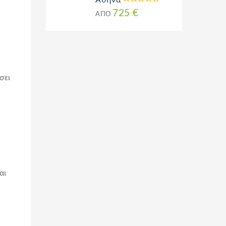
Αθήνα
725 €
ΑΠΌ
σει
αι