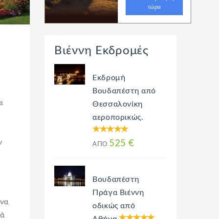
Βιέννη Εκδρομές
Εκδρομή
Βουδαπέστη από
ι
Θεσσαλονίκη
αεροπορικώς.
ν
525 €
ΑΠΌ
Βουδαπέστη
Πράγα Βιέννη
ννα
οδικώς από
λά