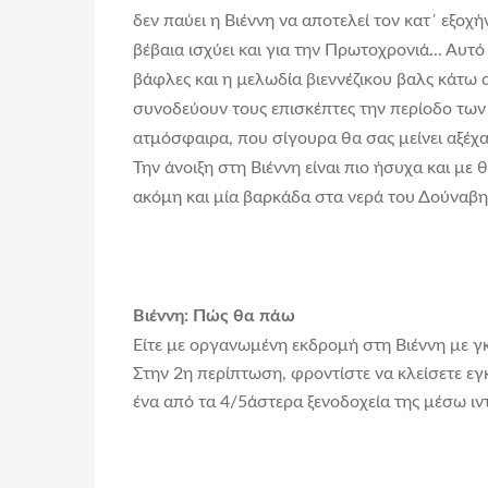
δεν παύει η Βιέννη να αποτελεί τον κατ΄ εξοχ
βέβαια ισχύει και για την Πρωτοχρονιά... Αυτ
βάφλες και η µελωδία βιεννέζικου βαλς κάτω 
συνοδεύουν τους επισκέπτες την περίοδο τω
ατμόσφαιρα, που σίγουρα θα σας μείνει αξέχ
Την άνοιξη στη Βιέννη είναι πιο ήσυχα και μ
ακόμη και μία βαρκάδα στα νερά του Δούναβη
Βιέννη: Πώς θα πάω
Είτε με
οργανωμένη εκδρομή στη Βιέννη
με γκ
Στην 2η περίπτωση, φροντίστε να κλείσετε εγ
ένα από τα 4/5άστερα ξενοδοχεία της μέσω ιν