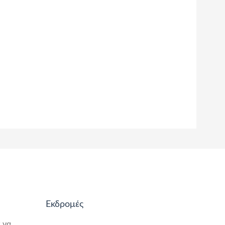
Εκδρομές
 να