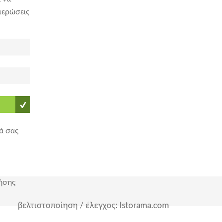
μερώσεις
ά σας
ήσης
βελτιστοποίηση / έλεγχος: Istorama.com