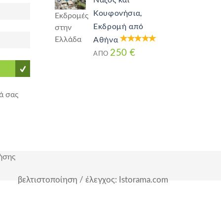
Νάξος και
Κουφονήσια,
Εκδρομές
Εκδρομή από
στην
Ελλάδα
Αθήνα
250 €
ΑΠΌ
ά σας
ήσης
βελτιστοποίηση / έλεγχος: Istorama.com