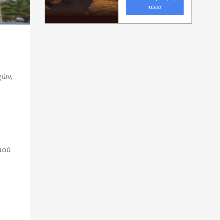
χών,
μού