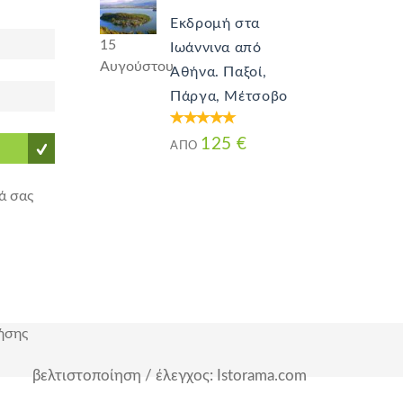
Εκδρομή στα
15
Ιωάννινα από
Αυγούστου
Αθήνα. Παξοί,
Πάργα, Μέτσοβο
125 €
ΑΠΌ
ά σας
ήσης
βελτιστοποίηση / έλεγχος: Istorama.com