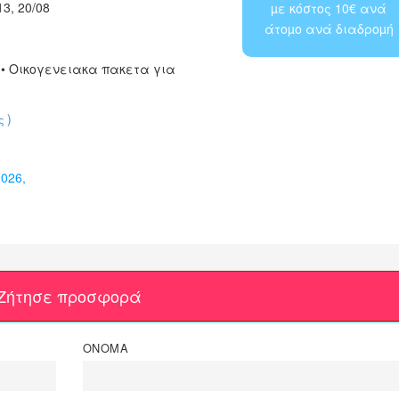
3, 20/08
µε κόστος 10€ ανά
άτοµο ανά διαδροµή
 • Οικογενειακα πακετα για
)
ώς
2026,
Ζήτησε προσφορά
ΟΝΟΜΑ