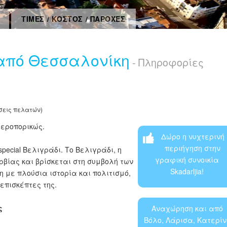
ΤΙΜΕΣ / ΚΟΣΤΟΣ / ΠΑΡΟΧΕΣ
από Θεσσαλονίκη
- Πληροφορίες
σεις πελατών)
αεροπορικώς.
Δώρο η νυχτερινή
περιήγηση στην
special Βελιγράδι. Το Βελιγράδι, η
γραφική συνοικία
βίας και βρίσκεται στη συμβολή των
Skadarljia!
η με πλούσια ιστορία και πολιτισμό,
επισκέπτες της.
ς
Αναχώρηση και από
Βόλο, Λάρισα, Κατερίν