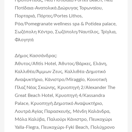
Προποντίδας, Νέα Ποτίδαια/Portes Beach, Νέα
Ποτίδαια-Ανατολικά Διώρυγας Τορωναίου,
Πορταριά, Πόρτες/Portes Lithos,
Ρόα/Pomegranate wellness spa & Potidea palace,
Σωζόπολη Κέντρο, Σωζόπολη/Ναυτίλος, Τρίγλια,
Φλογητά
Δήμος Κασσάνδρας:
Άθυτος/Afitis Hotel, Άθυτος/Βάρκες, Ελάνη,
Καλλιθέα/Άμμων Ζευς, Καλλιθέα-Δημοτικό
Αναψυκτήριο, Κάνιστρο/Miraggio, Κοινοτική
Πλαζ Νέας Σκιώνης, Κρυοπηγή 2/Alexander Τhe
Great Beach Hotel, Κρυοπηγή 4/Kassandra
Palace, Κρυοπηγή Δημοτικό Αναψυκτήριο,
Λουτρά Αγίας Παρασκευής, Μένδη Καλάνδρα,
Μόλα Καλύβα, Παλιούρι Κάνιστρο, Πευκοχώρι
Yalla-Flegra, Πευκοχώρι-Fyki Beach, Πολύχρονο