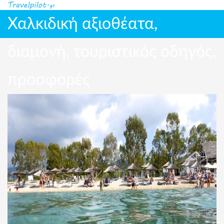
Χαλκιδική αξιοθέατα,
διαμονή, τουριστικός οδηγός,
προσφορές