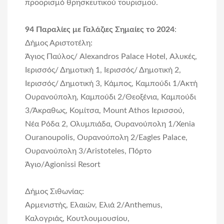
προορισμό
θρησκευτικού τουρισμού
.
94 Παραλίες με Γαλάζιες Σημαίες το 2024
:
Δήμος Αριστοτέλη:
Άγιος Παύλος/ Alexandros Palace Hotel, Αλυκές,
Ιερισσός/ Δημοτική 1, Ιερισσός/ Δημοτική 2,
Ιερισσός/ Δημοτική 3, Κάμπος, Καμπούδι 1/Ακτή
Ουρανούπολη, Καμπούδι 2/Θεοξένια, Καμπούδι
3/Άκραθως, Κομίτσα, Mount Athos Ιερισσού,
Νέα Ρόδα 2, Ολυμπιάδα, Ουρανούπολη 1/Xenia
Ouranoupolis, Ουρανούπολη 2/Eagles Palace,
Ουρανούπολη 3/Aristoteles, Πόρτο
Άγιο/Agionissi Resort
Δήμος Σιθωνίας:
Αρμενιστής, Ελαιών, Ελιά 2/Anthemus,
Καλογριάς, Κουτλουμουσίου,