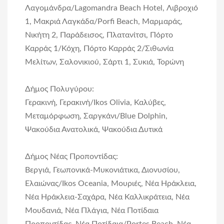
Λαγομάνδρα/Lagomandra Beach Hotel, Λιβροχιό
1, Μακριά Λαγκάδα/Porfi Beach, Μαρμαράς,
Νικήτη 2, Παράδεισος, Πλατανίτσι, Πόρτο
Καρράς 1/Κόχη, Πόρτο Καρράς 2/Σιθωνία
Μελίτων, Σαλονικιού, Σάρτι 1, Συκιά, Τορώνη
Δήμος Πολυγύρου:
Γερακινή, Γερακινή/Ikos Olivia, Καλύβες,
Μεταμόρφωση, Σαργκάνι/Blue Dolphin,
Ψακούδια Ανατολικά, Ψακούδια Δυτικά
Δήμος Νέας Προποντίδας:
Βεργιά, Γεωπονικά-Μυκονιάτικα, Διονυσίου,
Ελαιώνας/Ikos Oceania, Μουριές, Νέα Ηράκλεια,
Νέα Ηράκλεια-Σαχάρα, Νέα Καλλικράτεια, Νέα
Μουδανιά, Νέα Πλάγια, Νέα Ποτίδαια